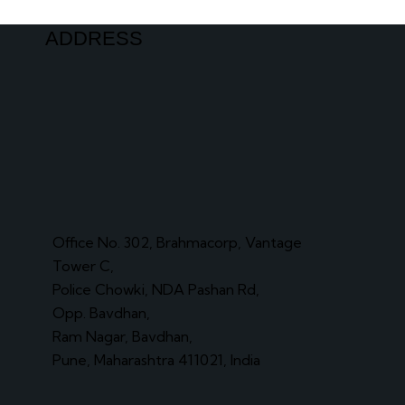
ADDRESS
Office No. 302, Brahmacorp, Vantage
Tower C,
Police Chowki, NDA Pashan Rd,
Opp. Bavdhan,
Ram Nagar, Bavdhan,
Pune, Maharashtra 411021, India