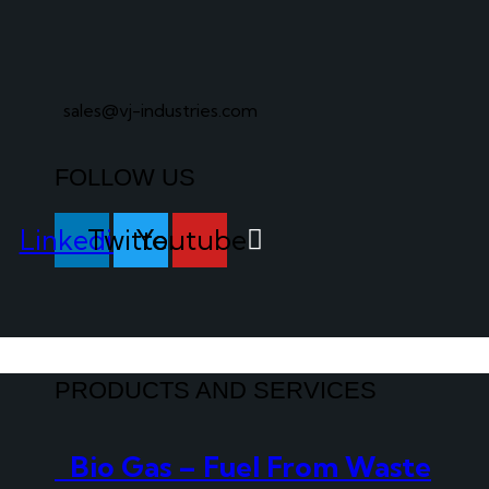
sales@vj-industries.com
FOLLOW US
Linkedin
Twitter
Youtube
PRODUCTS AND SERVICES
Bio Gas – Fuel From Waste