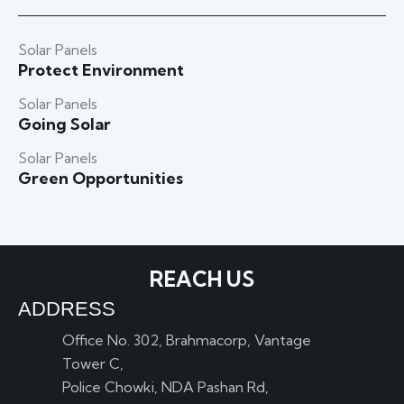
Solar Panels
Protect Environment
Solar Panels
Going Solar
Solar Panels
Green Opportunities
REACH US
ADDRESS
Office No. 302, Brahmacorp, Vantage
Tower C,
Police Chowki, NDA Pashan Rd,